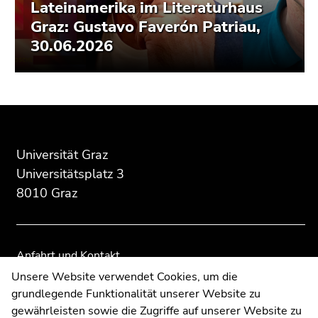
Lateinamerika im Literaturhaus
Graz: Gustavo Faverón Patriau,
30.06.2026
Beginn
Ende
Ende
des
dieses
dieses
Seitenbereichs:
Seitenbereichs.
Seitenbereichs.
Universität Graz
Zusatzinformationen:
Zur
Zur
Universitätsplatz 3
Übersicht
Übersicht
8010 Graz
der
der
Seitenbereiche
Seitenbereiche
Anfahrt und Kontakt
Kommunikation und Öffentlichkeitsarbeit
Unsere Website verwendet Cookies, um die
grundlegende Funktionalität unserer Website zu
Moodle
gewährleisten sowie die Zugriffe auf unserer Website zu
UNIGRAZonline