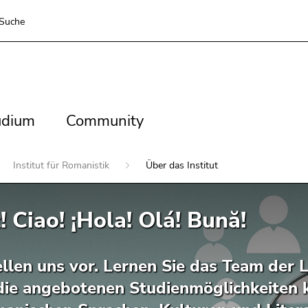
Suche
dium
Community
udium
Community
Institut für Romanistik
Über das Institut
! Ciao! ¡Hola! Olá! Bună!
ellen uns vor. Lernen Sie das Team der 
die angebotenen Studienmöglichkeiten k