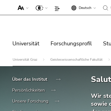
Um die
Deutsch
Seite
Beginn
Ende
Beginn
Ende
besser für
des
dieses
des
dieses
Screen-
Seitenbereichs:
Seitenbereichs.
Seitenbereichs:
Seitenbereichs.
Beginn
Reader
Seiteneinstellungen:
Zur
Suche:
Zur
des
darstellen
Übersicht
Übersicht
Seitenbereichs:
zu
Seitennavigation:
Universität
Forschungsprofil
Stu
der
der
Universität
Forschungsprofil
St
Hauptnavigation:
können,
Seitenbereiche
Seitenbereiche
betätigen
Sie
Ende
Beginn
Universität Graz
Geisteswissenschaftliche Fakultät
diesen
dieses
des
Ende
Link.
Seitenbereichs.
Seitenbereichs:
dieses
Zur
Suche nach Details rund
Sie
Um die
Salut
Über das Institut
Seitenbereichs.
Übersicht
befinden
verbesserte
um die Uni Graz
Zur
der
sich
Darstellung
Persönlichkeiten
Übersicht
Seitenbereiche
hier:
für Screen-
Wir st
der
Reader zu
Unsere Forschung
sowie 
Seitenbereiche
deaktivieren,