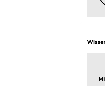
4)
Zu
den
Zusatzinformationen
(Zugriffstaste
5)
Zu
Wissen
den
Seiteneinstellungen
(Benutzer/Sprache)
(Zugriffstaste
8)
Zur
Suche
Mi
(Zugriffstaste
9)
Ende
dieses