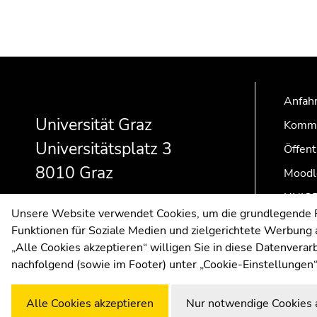
Beginn
Ende
Ende
des
dieses
dieses
Seitenbereichs:
Seitenbereichs.
Seitenbereichs.
Anfahr
Zusatzinformationen:
Zur
Zur
Universität Graz
Kommu
Übersicht
Übersicht
Universitätsplatz 3
der
der
Öffent
Seitenbereiche
Seitenbereiche
8010 Graz
Moodl
UNIGR
Unsere Website verwendet Cookies, um die grundlegende Fu
Funktionen für Soziale Medien und zielgerichtete Werbung a
„Alle Cookies akzeptieren“ willigen Sie in diese Datenvera
nachfolgend (sowie im Footer) unter „Cookie-Einstellungen“
Alle Cookies akzeptieren
Nur notwendige Cookies 