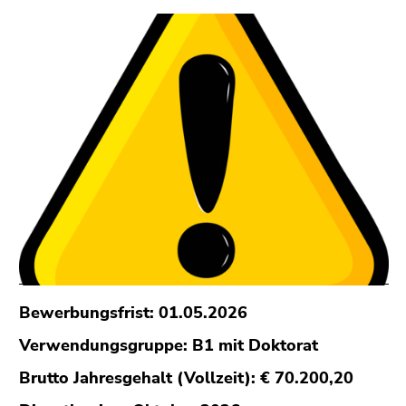
bestätigen
Sie diesen
Link.
Beginn
Zum
des
Inhalt
Seitenbereichs:
(Zugriffstaste
Seitenbereiche:
1)
Zur
Positionsanzeige
(Zugriffstaste
2)
Zur
Hauptnavigation
(Zugriffstaste
Bewerbungsfrist: 01.05.2026
3)
Verwendungsgruppe: B1 mit Doktorat
Zu
den
Brutto Jahresgehalt (Vollzeit): € 70.200,20
Zusatzinformationen