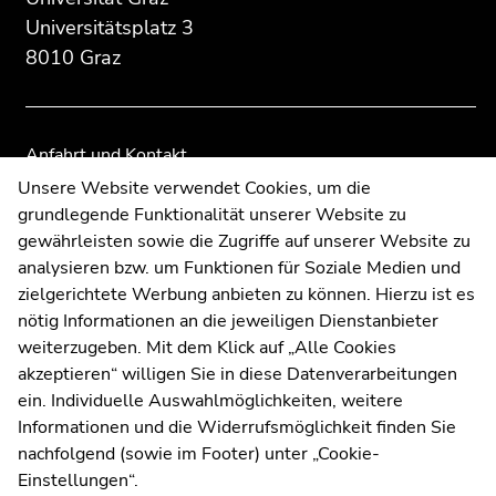
Seitenbereichs:
Seitenbereichs.
Seitenbereichs.
Universitätsplatz 3
Zusatzinformationen:
Zur
Zur
8010 Graz
Übersicht
Übersicht
der
der
Seitenbereiche
Seitenbereiche
Anfahrt und Kontakt
Kommunikation und Öffentlichkeitsarbeit
Unsere Website verwendet Cookies, um die
grundlegende Funktionalität unserer Website zu
Moodle
gewährleisten sowie die Zugriffe auf unserer Website zu
UNIGRAZonline
analysieren bzw. um Funktionen für Soziale Medien und
Impressum
zielgerichtete Werbung anbieten zu können. Hierzu ist es
Datenschutzerklärung
nötig Informationen an die jeweiligen Dienstanbieter
Cookie-Einstellungen
weiterzugeben. Mit dem Klick auf „Alle Cookies
Barrierefreiheitserklärung
akzeptieren“ willigen Sie in diese Datenverarbeitungen
ein. Individuelle Auswahlmöglichkeiten, weitere
Informationen und die Widerrufsmöglichkeit finden Sie
nachfolgend (sowie im Footer) unter „Cookie-
Wetterstation
Uni Graz
Einstellungen“.