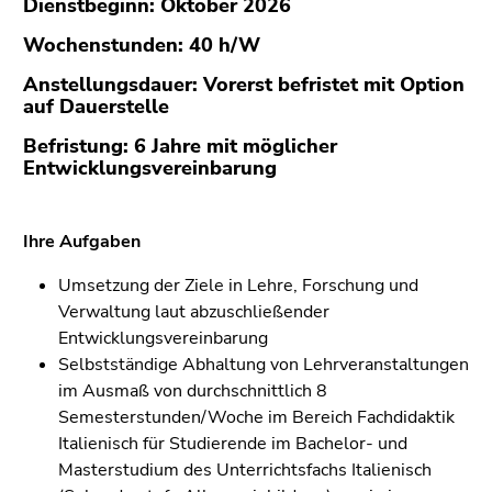
Dienstbeginn: Oktober 2026
(Zugriffstaste
5)
Wochenstunden: 40 h/W
Zu
Anstellungsdauer: Vorerst befristet mit Option
den
auf Dauerstelle
Seiteneinstellungen
(Benutzer/Sprache)
Befristung: 6 Jahre mit möglicher
(Zugriffstaste
Entwicklungsvereinbarung
8)
Zur
Ihre Aufgaben
Suche
(Zugriffstaste
Umsetzung der Ziele in Lehre, Forschung und
9)
Verwaltung laut abzuschließender
Entwicklungsvereinbarung
Ende
Selbstständige Abhaltung von Lehrveranstaltungen
dieses
im Ausmaß von durchschnittlich 8
Seitenbereichs.
Semesterstunden/Woche im Bereich Fachdidaktik
Zur
Italienisch für Studierende im Bachelor- und
Übersicht
Masterstudium des Unterrichtsfachs Italienisch
der