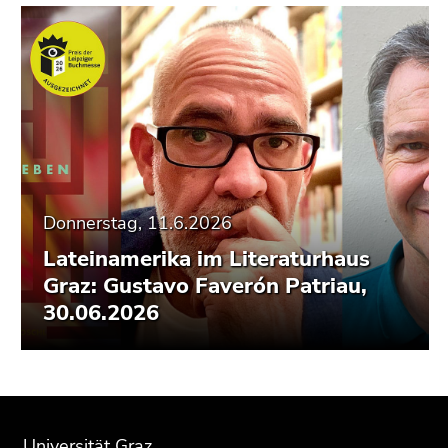
Donnerstag, 11.6.2026
Lateinamerika im Literaturhaus
Graz: Gustavo Faverón Patriau,
30.06.2026
Beginn
Ende
Ende
des
dieses
dieses
Universität Graz